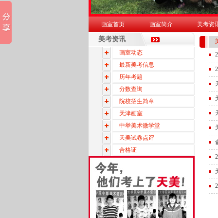
画室首页
画室简介
美考资
美考资讯
美
画室动态
最新美考信息
历年考题
分数查询
院校招生简章
天津画室
中举美术微学堂
天美试卷点评
合格证