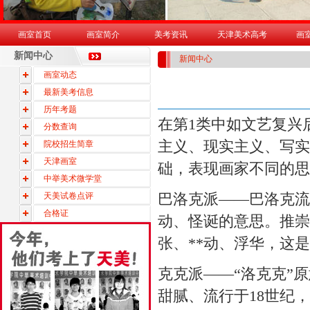
画室首页
画室简介
美考资讯
天津美术高考
画
新闻中心
新闻中心
画室动态
最新美考信息
历年考题
在第1类中如文艺复兴
分数查询
主义、现实主义、写实
院校招生简章
天津画室
础，表现画家不同的思
中举美术微学堂
巴洛克派——巴洛克流行
天美试卷点评
合格证
动、怪诞的意思。推崇
张、**动、浮华，这
克克派——“洛克克”
甜腻、流行于18世纪