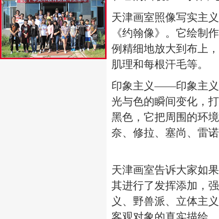
天津画室
照像写实主义
《约翰像》。它绘制作
例精细地放大到布上，
肌理和每根汗毛等。
印象主义——印象主义
光与色的瞬间变化，打
黑色，它把周围的环境
奈、修拉、塞尚、雷诺
天津画室
告诉大家如果
其进行了发挥添加，强
义、野兽派、立体主义
客观对象的真实描绘，