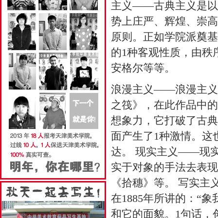
主义——古典主义是以
势上庄严、辉煌、崇高
原则。正如学院派奠基
的1种客观性质，由秩
安格尔等等。
浪漫主义——浪漫主义
之筏》，在此作品中的
想象力，它打破了古典
面产生了1种激情。这
达。 现实主义——现
实于对象的手法去表现
《拾穗》等。 写实主
在1885年所讲的：
和它的面貌。1句话，