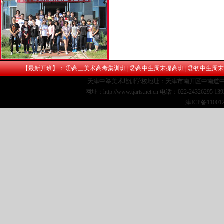
【最新开班】： ①
高三美术高考集训班
| ②
高中生周末提高班
| ③
初中生周末
天津中举美术培训学校地址：天津市南开区中南道中
网址：http://www.tjarts.net.cn 电话：022-24326295 1
津ICP备11001