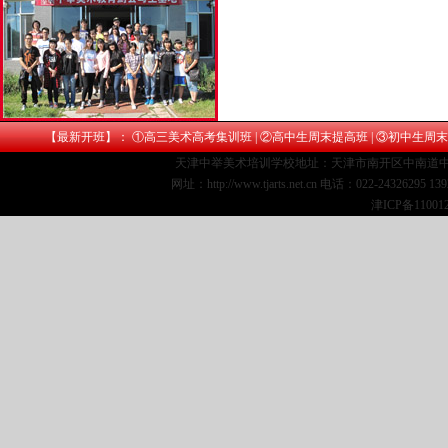
【最新开班】： ①
高三美术高考集训班
| ②
高中生周末提高班
| ③
初中生周末
天津中举美术培训学校地址：天津市南开区中南道中
网址：http://www.tjarts.net.cn 电话：022-24326295 1
津ICP备11001