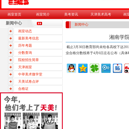
画室首页
画室简介
美考资讯
天津美术高考
画
新闻中心
新闻中心
画室动态
湘南学院
最新美考信息
历年考题
截止3月30日教育部尚未给各高校下达2
分数查询
业合格分数线将于4月6日左右公布（具
院校招生简章
天津画室
中举美术微学堂
天美试卷点评
合格证