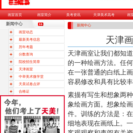
画室首页
画室简介
美考资讯
天津美术高考
画
新闻中心
新闻中心
画室动态
天津
最新美考信息
历年考题
天津画室
让我们都知道
分数查询
的一种绘画方法。任何
院校招生简章
天津画室
在一张普通的白纸上画
中举美术微学堂
容易修改和具有比较丰
天美试卷点评
合格证
素描有写生和想象两种
象绘画方面。想象绘画
件。训练的方法是：在
细地表现在画纸上。一
客观观察和查阅有关资