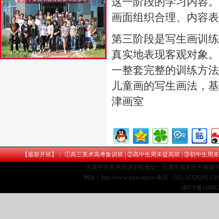
这一阶段的学习内容。
画面组织合理、内容表
第三阶段是写生画训练
真实地表现客观对象。
一整套完整的训练方法
儿童画的写生画法，基
津画室
【最新开班】： ①
高三美术高考集训班
| ②
高中生周末提高班
| ③
初中生周末
天津中举美术培训学校地址：天津市南开区中南道中
网址：http://www.tjarts.net.cn 电话：022-24326295 1
津ICP备11001