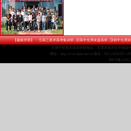
【最新开班】： ①
高三美术高考集训班
| ②
高中生周末提高班
| ③
初中生周末
天津中举美术培训学校地址：天津市南开区中南道中
网址：http://www.tjarts.net.cn 电话：022-24326295 1
津ICP备11001