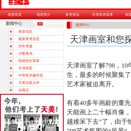
画室首页
画室简介
美考资讯
天津美术高考
画
新闻中心
新闻中心
画室动态
天津画室和您探
最新美考信息
历年考题
分数查询
院校招生简章
天津画室
了解798，
天津画室
生，最多的时候聚集了
中举美术微学堂
艺术家被迫离开。
天美试卷点评
合格证
有着40多年画龄的董
天能画上二十幅肖像，
越难呆下去”了，由于
798艺术氛围的“风景