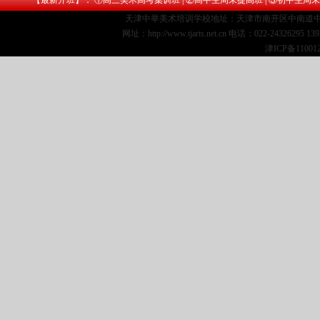
【最新开班】： ①
高三美术高考集训班
| ②
高中生周末提高班
| ③
初中生周末
天津中举美术培训学校地址：天津市南开区中南道中
网址：http://www.tjarts.net.cn 电话：022-24326295 1
津ICP备11001