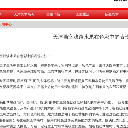
讯
天津美术高考
画室作品
画室生活
招生简章
新闻中心
天津画室浅谈水果在色彩中的表
室
浅谈水果在色彩中的表现方法：
美术高考中最常见的水果，特别是苹果，它的特点是：颜色丰富；形体为圆中带方，
色较鲜艳，所用颜色纯度较高。虽然苹果很常见，也经常练习，但考生在默画才程中
默画苹果时容易画”平”而失去体积感，这主要是用笔把握不当和水分使用失调所致。
灰部和亮部略干；其次在用笔上多使用一些摆的笔触，特别是在画苹果的灰部和亮部
易把苹果画”灰”、画”艳”。画”灰”的弊病主要在默画红绿相间的苹果中产生，一些
纯度就很低，从而产生了”灰”的弊病。我们在画苹果前画笔必须保持干净，在画红绿
也可适当降低一方的色彩纯度。此方法也适用于画红黄相间的苹果，通过这些处理方
”主要是部分考生在默画苹果时，使用的纯色过多及调色能力太弱所致。解决此类问题
部色时需加入白色，可在一定程度上增加苹果明度的颜色。如在画红苹果时，可适当