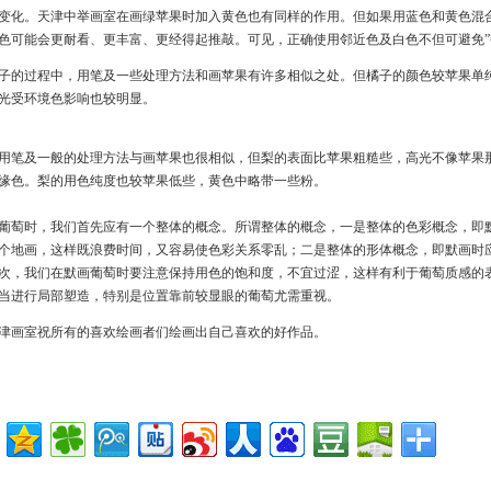
变化。天津中举画室在画绿苹果时加入黄色也有同样的作用。但如果用蓝色和黄色混
色可能会更耐看、更丰富、更经得起推敲。可见，正确使用邻近色及白色不但可避免”
子的过程中，用笔及一些处理方法和画苹果有许多相似之处。但橘子的颜色较苹果单
光受环境色影响也较明显。
用笔及一般的处理方法与画苹果也很相似，但梨的表面比苹果粗糙些，高光不像苹果
缘色。梨的用色纯度也较苹果低些，黄色中略带一些粉。
葡萄时，我们首先应有一个整体的概念。所谓整体的概念，一是整体的色彩概念，即
个地画，这样既浪费时间，又容易使色彩关系零乱；二是整体的形体概念，即默画时
次，我们在默画葡萄时要注意保持用色的饱和度，不宜过涩，这样有利于葡萄质感的
当进行局部塑造，特别是位置靠前较显眼的葡萄尤需重视。
津画室
祝所有的喜欢绘画者们绘画出自己喜欢的好作品。