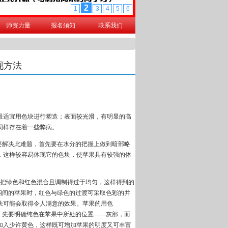
师资力量
报名须知
联系我们
现方法
最适宜用色块进行塑造；表面较光滑，有明显的高
同样存在着一些弊病。
要解决此难题，首先要在水分的把握上做到暗部略
，这样较容易体现它的色块，使苹果具有较强的体
考生把绿色和红色混合且调制得过于均匀，这样得到的
相间的苹果时，红色与绿色的过渡可采取色彩的并
法可能会取得令人满意的效果。苹果的用色
，先要明确纯色在苹果中所处的位置——灰部，而
加入少许黄色，这样既可增加苹果的明度又可丰富