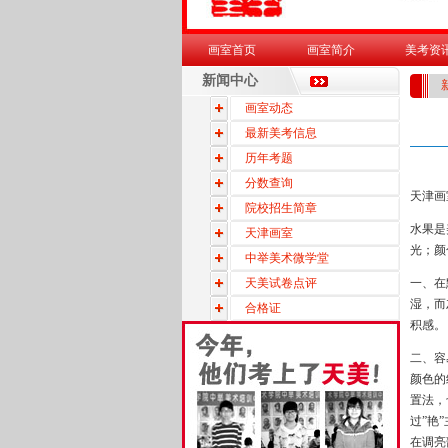
画室首页
画室简介
美考资
新闻中心
画室动态
最新美考信息
历年考题
分数查询
天津画
院校招生简章
水果是
天津画室
光；颜
中举美术微学堂
天美试卷点评
一、在
湿，而
合格证
积感。
二、容
颜色的
置法，
过”艳
在调亮