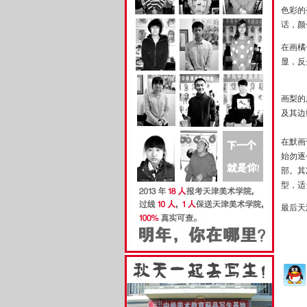
色彩的
话，颜
在画橘
显，反
画梨的
及其边
在默画
始勿逐
部。其
型，适
最后
天