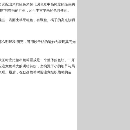
合调配出来的绿色来替代调色盒中高纯度的绿色的
艳”的弊病的产生，还可丰富苹果的色彩变化。
纯些，表面比苹果粗糙，有颗粒。橘子的高光较明
那么明显和 明亮，可用较干枯的笔触去表现其高光
默画时应把整串葡萄看成是一个整体的色块。一开
应注意葡萄大的明暗转折，勿拘泥于小的细节与局
表现。最后，在默画葡萄时要注意组织葡萄的造