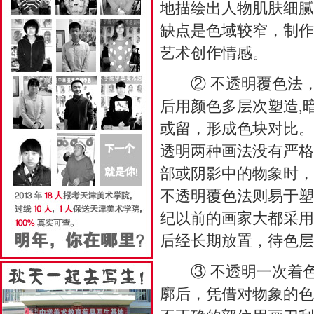
地描绘出人物肌肤细腻
缺点是色域较窄，制作
艺术创作情感。
② 不透明覆色法，
后用颜色多层次塑造,
或留，形成色块对比。
透明两种画法没有严格
部或阴影中的物象时，
不透明覆色法则易于塑
纪以前的画家大都采用
后经长期放置，待色层
③ 不透明一次着色
廓后，凭借对物象的色