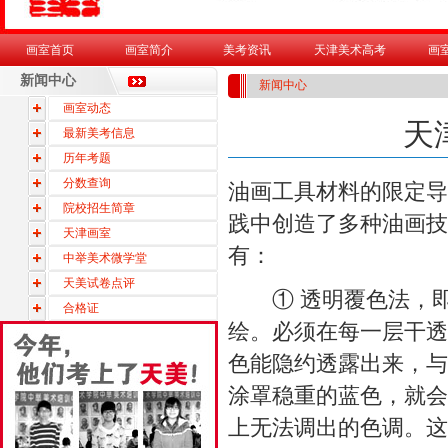
画室首页
画室简介
美考资讯
天津美术高考
画
新闻中心
新闻中心
画室动态
天
最新美考信息
历年考题
分数查询
油画工具材料的限定导
院校招生简章
践中创造了多种油画技
天津画室
有：
中举美术微学堂
天美试卷点评
① 透明覆色法，即
合格证
绘。必须在每一层干透
色能隐约透露出来，与
涂罩稳重的蓝色，就会
上无法调出的色调。这