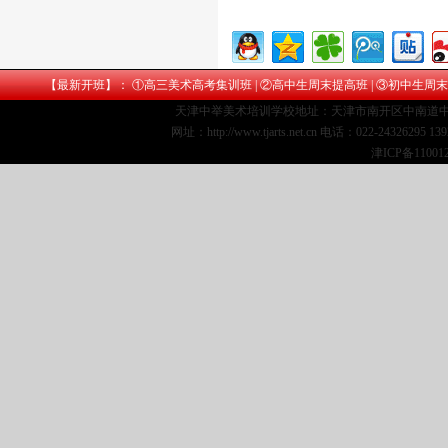
【最新开班】： ①
高三美术高考集训班
| ②
高中生周末提高班
| ③
初中生周末
天津中举美术培训学校地址：天津市南开区中南道中
网址：http://www.tjarts.net.cn 电话：022-24326295 1
津ICP备11001