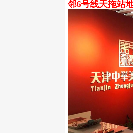
邻6号线天拖站