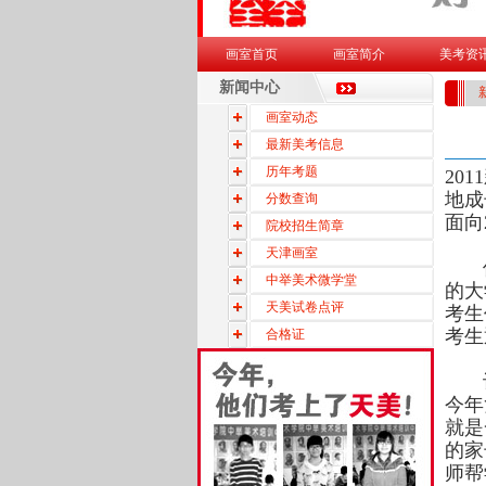
画室首页
画室简介
美考资
新闻中心
画室动态
最新美考信息
历年考题
20
地成
分数查询
面向
院校招生简章
天津画室
值得
中举美术微学堂
的大
天美试卷点评
考生
考生
合格证
记得
今年
就是
的家
师帮