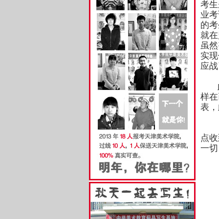
考生
业考
的考
就在
虽然
实现
应
此次
样在
表，
记得
点收
一切
对
出
出
出