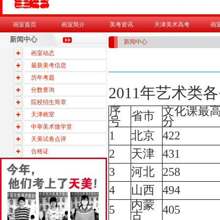
画室首页
画室简介
美考资讯
天津美术高考
画
新闻中心
新闻中心
画室动态
最新美考信息
历年考题
2011年艺术类
分数查询
院校招生简章
序
文化课最
省市
天津画室
号
分
中举美术微学堂
1
北京
422
天美试卷点评
2
天津
431
合格证
3
河北
258
4
山西
494
内蒙
5
405
古