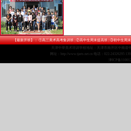
【最新开班】： ①
高三美术高考集训班
| ②
高中生周末提高班
| ③
初中生周末
天津中举美术培训学校地址：天津市南开区中南道中
网址：http://www.tjarts.net.cn 电话：022-24326295 1
津ICP备11001