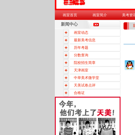
画室首页
画室简介
美考资
新闻中心
画室动态
最新美考信息
历年考题
分数查询
院校招生简章
天津画室
中举美术微学堂
天美试卷点评
合格证