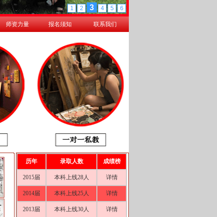
师资力量
报名须知
联系我们
历年
录取人数
成绩榜
2015届
本科上线28人
详情
2014届
本科上线25人
详情
2013届
本科上线30人
详情