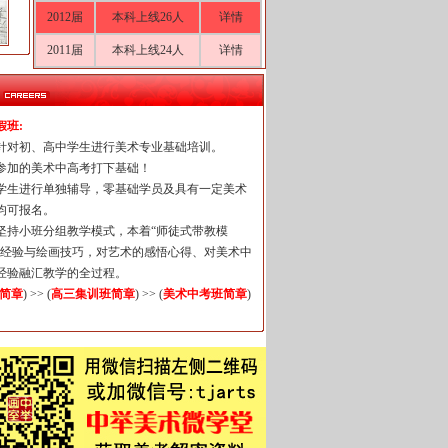
2012届
本科上线26人
详情
2011届
本科上线24人
详情
假班:
针对初、高中学生进行美术专业基础培训。
要参加的美术中高考打下基础！
每个学生进行单独辅导，零基础学员及具有一定美术
均可报名。
一直坚持小班分组教学模式，本着“师徒式带教模
画经验与绘画技巧，对艺术的感悟心得、对美术中
经验融汇教学的全过程。
简章
) >> (
高三集训班简章
) >> (
美术中考班简章
)