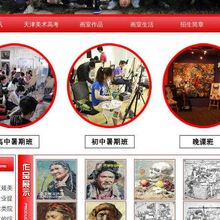
讯
天津美术高考
画室作品
画室生活
招生简章
正规美
专业提
术类院
立的综