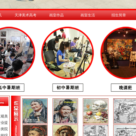
讯
天津美术高考
画室作品
画室生活
招生简章
正规美
专业提
术类院
立的综