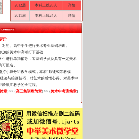
2012届
本科上线26人
详情
2011届
本科上线24人
详情
假班:
针对初、高中学生进行美术专业基础培训。
要参加的美术中高考打下基础！
每个学生进行单独辅导，零基础学员及具有一定美术
均可报名。
一直坚持小班分组教学模式，本着“师徒式带教模
画经验与绘画技巧，对艺术的感悟心得、对美术中
经验融汇教学的全过程。
简章
) >> (
高三集训班简章
) >> (
美术中考班简章
)