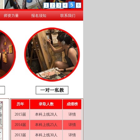
师资力量
报名须知
联系我们
历年
录取人数
成绩榜
2015届
本科上线28人
详情
2014届
本科上线25人
详情
2013届
本科上线30人
详情